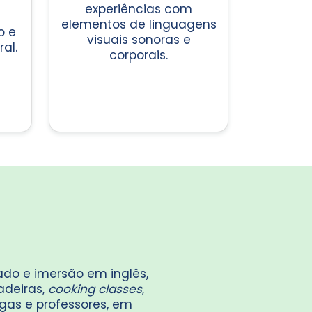
experiências com
elementos de linguagens
o e
visuais sonoras e
al.
corporais.
do e imersão em inglês,
adeiras,
cooking classes
,
gas e professores, em