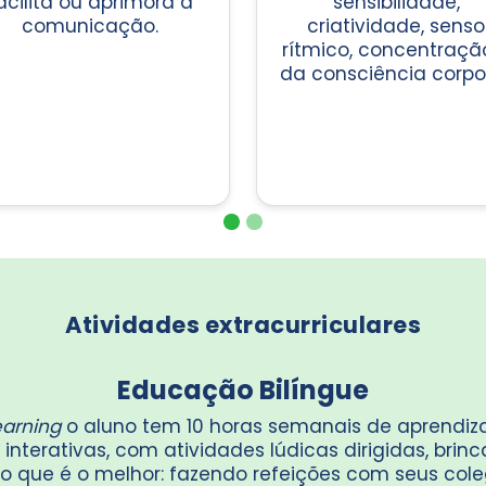
acilita ou aprimora a
sensibilidade,
comunicação.
criatividade, senso
rítmico, concentraçã
da consciência corpor
Atividades extracurriculares
Educação Bilíngue
earning
o aluno tem 10 horas semanais de aprendiza
nterativas, com atividades lúdicas dirigidas, brinc
 o que é o melhor: fazendo refeições com seus cole